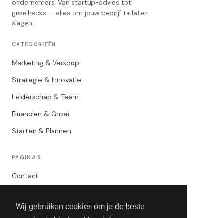
ondernemers. Van startup-advies tot
groeihacks — alles om jouw bedrijf te laten
slagen.
CATEGORIEËN
Marketing & Verkoop
Strategie & Innovatie
Leiderschap & Team
Financien & Groei
Starten & Plannen
PAGINA'S
Contact
Privacybeleid
Wij gebruiken cookies om je de beste
Algemene Voorwaarden