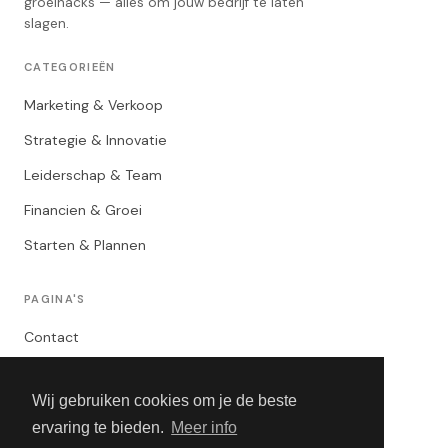
groeihacks — alles om jouw bedrijf te laten
slagen.
CATEGORIEËN
Marketing & Verkoop
Strategie & Innovatie
Leiderschap & Team
Financien & Groei
Starten & Plannen
PAGINA'S
Contact
Privacybeleid
Wij gebruiken cookies om je de beste
Algemene Voorwaarden
ervaring te bieden.
Meer info
Adverteren