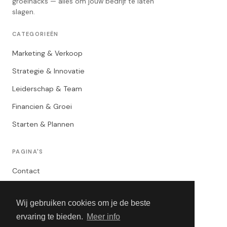
groeihacks — alles om jouw bedrijf te laten
slagen.
CATEGORIEËN
Marketing & Verkoop
Strategie & Innovatie
Leiderschap & Team
Financien & Groei
Starten & Plannen
PAGINA'S
Contact
Privacybeleid
Wij gebruiken cookies om je de beste
Algemene Voorwaarden
ervaring te bieden.
Meer info
Adverteren